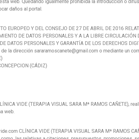
esta web. Quedando igualmente prohibida la introducción o difus
car daños al portal.
TO EUROPEO Y DEL CONSEJO DE 27 DE ABRIL DE 2016 RELA
MIENTO DE DATOS PERSONALES Y A LA LIBRE CIRCULACIÓN 
DE DATOS PERSONALES Y GARANTÍA DE LOS DERECHOS DIGITAL
de la dirección sararamoscanete@gmail.com o mediante un corre
)
 CONCEPCION (CÁDIZ)
 CLÍNICA VIDE (TERAPIA VISUAL SARA Mª RAMOS CAÑETE), realiza
na web.
icavide.com CLÍNICA VIDE (TERAPIA VISUAL SARA Mª RAMOS CAÑ
como, las relativas a citaciones, presupuestos, promociones, ser