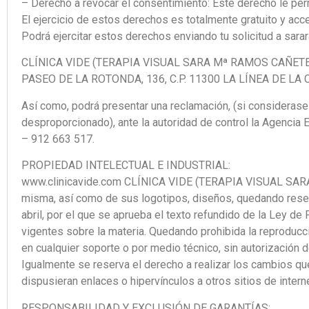
– Derecho a revocar el consentimiento: Este derecho le per
El ejercicio de estos derechos es totalmente gratuito y acce
Podrá ejercitar estos derechos enviando tu solicitud a sar
CLÍNICA VIDE (TERAPIA VISUAL SARA Mª RAMOS CAÑETE
PASEO DE LA ROTONDA, 136, C.P. 11300 LA LÍNEA DE LA
Así como, podrá presentar una reclamación, (si considerase 
desproporcionado), ante la autoridad de control la Agenci
– 912 663 517.
PROPIEDAD INTELECTUAL E INDUSTRIAL:
www.clinicavide.com CLÍNICA VIDE (TERAPIA VISUAL SARA M
misma, así como de sus logotipos, diseños, quedando rese
abril, por el que se aprueba el texto refundido de la Ley de
vigentes sobre la materia. Quedando prohibida la reproducci
en cualquier soporte o por medio técnico, sin autorizac
Igualmente se reserva el derecho a realizar los cambios que
dispusieran enlaces o hipervínculos a otros sitios de inter
RESPONSABILIDAD Y EXCLUSIÓN DE GARANTÍAS: