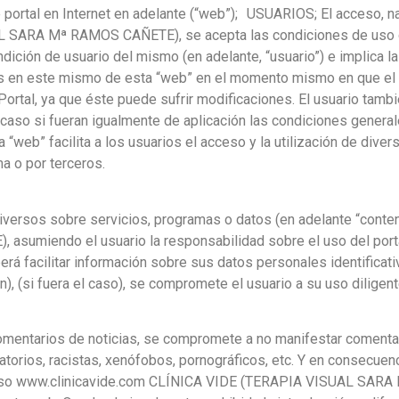
 portal en Internet en adelante (“web”); USUARIOS; El acceso, 
L SARA Mª RAMOS CAÑETE), se acepta las condiciones de uso 
ndición de usuario del mismo (en adelante, “usuario”) e implica l
as en este mismo de esta “web” en el momento mismo en que el U
ortal, ya que éste puede sufrir modificaciones. El usuario tamb
caso si fueran igualmente de aplicación las condiciones general
 “web” facilita a los usuarios el acceso y la utilización de dive
a o por terceros.
iversos sobre servicios, programas o datos (en adelante “conte
miendo el usuario la responsabilidad sobre el uso del porta
rá facilitar información sobre sus datos personales identificativ
n), (si fuera el caso), se compromete el usuario a su uso diligen
 comentarios de noticias, se compromete a no manifestar comenta
atorios, racistas, xenófobos, pornográficos, etc. Y en consecuenc
gún caso www.clinicavide.com CLÍNICA VIDE (TERAPIA VISUAL S