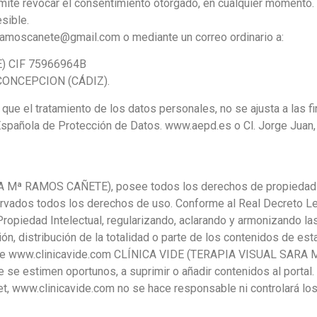
mite revocar el consentimiento otorgado, en cualquier momento.
sible.
aramoscanete@gmail.com o mediante un correo ordinario a:
) CIF 75966964B
 CONCEPCION (CÁDIZ).
que el tratamiento de los datos personales, no se ajusta a las f
a Española de Protección de Datos. www.aepd.es o Cl. Jorge Juan
ª RAMOS CAÑETE), posee todos los derechos de propiedad inte
rvados todos los derechos de uso. Conforme al Real Decreto Le
 Propiedad Intelectual, regularizando, aclarando y armonizando l
ón, distribución de la totalidad o parte de los contenidos de es
ión de www.clinicavide.com CLÍNICA VIDE (TERAPIA VISUAL SAR
 se estimen oportunos, a suprimir o añadir contenidos al portal
net, www.clinicavide.com no se hace responsable ni controlará l