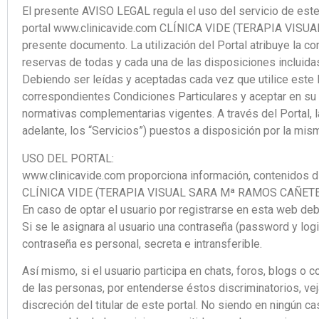
El presente AVISO LEGAL regula el uso del servicio de este
portal www.clinicavide.com CLÍNICA VIDE (TERAPIA VISUA
presente documento. La utilización del Portal atribuye la co
reservas de todas y cada una de las disposiciones incluid
Debiendo ser leídas y aceptadas cada vez que utilice este P
correspondientes Condiciones Particulares y aceptar en su 
normativas complementarias vigentes. A través del Portal, la
adelante, los “Servicios”) puestos a disposición por la mism
USO DEL PORTAL:
www.clinicavide.com proporciona información, contenidos d
CLÍNICA VIDE (TERAPIA VISUAL SARA Mª RAMOS CAÑETE), asu
En caso de optar el usuario por registrarse en esta web debe
Si se le asignara al usuario una contraseña (password y logi
contraseña es personal, secreta e intransferible.
Así mismo, si el usuario participa en chats, foros, blogs o
de las personas, por entenderse éstos discriminatorios, vej
discreción del titular de este portal. No siendo en nin