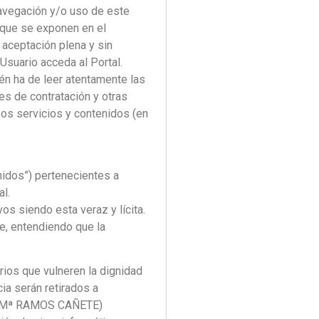
navegación y/o uso de este
que se exponen en el
a aceptación plena y sin
suario acceda al Portal.
ién ha de leer atentamente las
es de contratación y otras
rsos servicios y contenidos (en
nidos”) pertenecientes a
l.
os siendo esta veraz y lícita.
te, entendiendo que la
rios que vulneren la dignidad
ia serán retirados a
ARA Mª RAMOS CAÑETE)