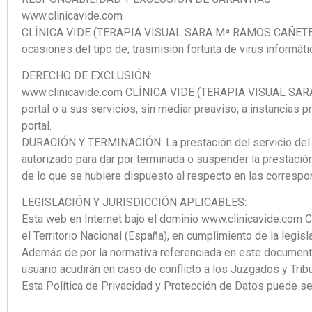
www.clinicavide.com
CLÍNICA VIDE (TERAPIA VISUAL SARA Mª RAMOS CAÑETE), no
ocasiones del tipo de; trasmisión fortuita de virus informáti
DERECHO DE EXCLUSIÓN:
www.clinicavide.com CLÍNICA VIDE (TERAPIA VISUAL SARA M
portal o a sus servicios, sin mediar preaviso, a instancias 
portal.
DURACIÓN Y TERMINACIÓN: La prestación del servicio del Port
autorizado para dar por terminada o suspender la prestación 
de lo que se hubiere dispuesto al respecto en las correspo
LEGISLACIÓN Y JURISDICCIÓN APLICABLES:
Esta web en Internet bajo el dominio www.clinicavide.c
el Territorio Nacional (España), en cumplimiento de la legisl
Además de por la normativa referenciada en este docum
usuario acudirán en caso de conflicto a los Juzgados y Tri
Esta Política de Privacidad y Protección de Datos puede ser