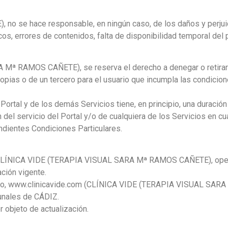
 se hace responsable, en ningún caso, de los daños y perjuic
cos, errores de contenidos, falta de disponibilidad temporal del po
ª RAMOS CAÑETE), se reserva el derecho a denegar o retirar 
propias o de un tercero para el usuario que incumpla las condici
al y de los demás Servicios tiene, en principio, una duración i
del servicio del Portal y/o de cualquiera de los Servicios en cu
ndientes Condiciones Particulares.
om CLÍNICA VIDE (TERAPIA VISUAL SARA Mª RAMOS CAÑETE), oper
ación vigente.
ento, www.clinicavide.com (CLÍNICA VIDE (TERAPIA VISUAL SA
bunales de CÁDIZ.
 objeto de actualización.